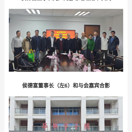
侯德富董事长（左6）和与会嘉宾合影