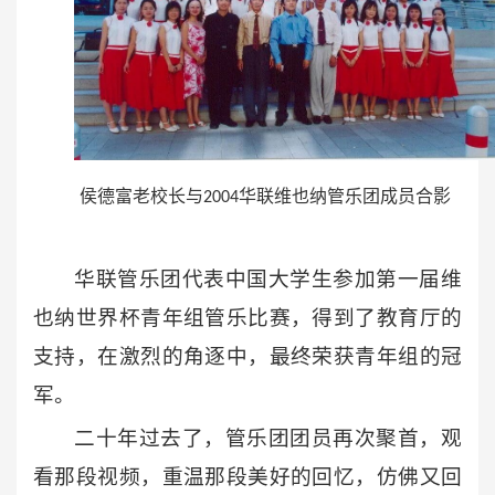
侯德富老校长与
华联维也纳管乐团成员合影
2004
华联管乐团代表中国大学生参加第一届维
也纳世界杯青年组管乐比赛，得到了教育厅的
支持，在激烈的角逐中，最终荣获青年组的冠
军。
二十年过去了，管乐团团员再次聚首，观
看那段视频，重温那段美好的回忆，仿佛又回