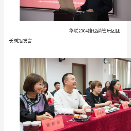
华联
维也纳管乐团团
2004
长刘旭发言