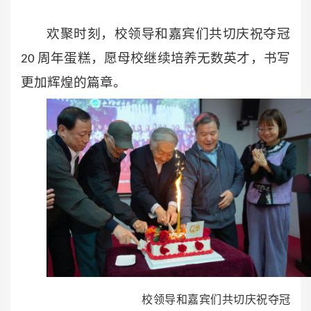
欢聚时刻，校领导和嘉宾们共
切庆祝夺冠
周年蛋糕
，愿母校继续培养无数英才，书写
20
更加辉煌的篇章。
校领导和嘉宾们共切庆祝夺冠