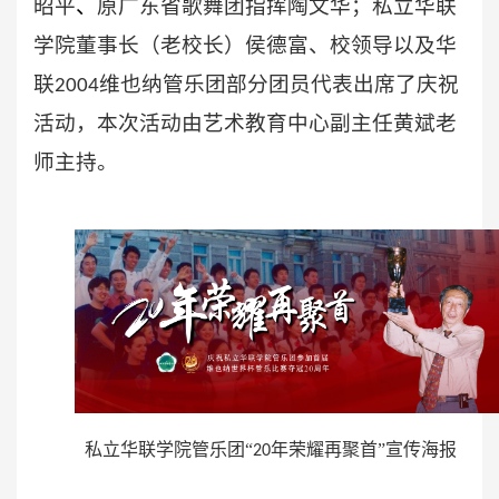
昭平
、
原广东省歌舞团指挥陶文华；私立华联
学院董事长（老校长）侯德富、校领导以及华
联
维也纳管乐团部分团员代表出席了庆祝
2004
活动，本次活动由艺术教育中心副主任黄斌老
师主持。
私立华联学院管乐团“
年荣耀再聚首”宣传海报
20