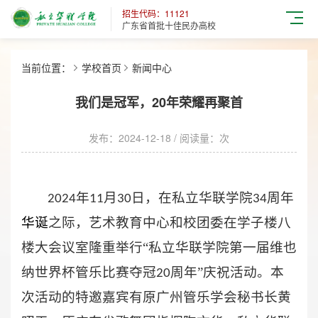
招生代码：11121
广东省首批十佳民办高校
当前位置：
学校首页
新闻中心
我们是冠军，20年荣耀再聚首
发布：2024-12-18 / 阅读量：
次
年
月
日，在私立华联学院
周年
2024
11
30
34
华诞
之际，艺术教育中心和校团委在学子楼八
楼大会议室隆重举行“私立华联学院第一届维也
纳世界杯管乐比赛夺冠
周年”庆祝活动。本
20
次活动的特邀嘉宾有原广州管乐学会秘书长黄