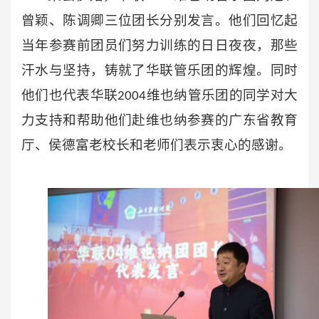
曾颖、陈调卿三位团长分别发言。他们回忆起
当年参赛前团员们努力训练的日日夜夜，那些
汗水与坚持，铸就了华联管乐团的辉煌。同时
他们也代表华联
维也纳管乐团的同学对大
2004
力支持和帮助他们赴维也纳参赛的广东省教育
厅、侯德富老校长和老师们表示衷心的感谢。