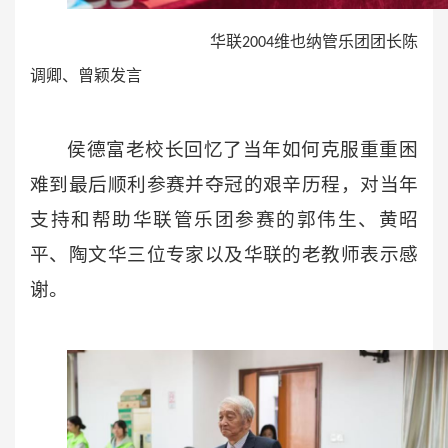
华联
维也纳管乐团团长陈
2004
调卿、曾颖发言
侯德富老校长回忆了当年如何克服重重困
难到最后顺利参赛并夺冠的艰辛历程，对当年
支持和帮助华联管乐团参赛的郭伟生、黄昭
平、陶文华三位专家以及华联的老教师表示感
谢。